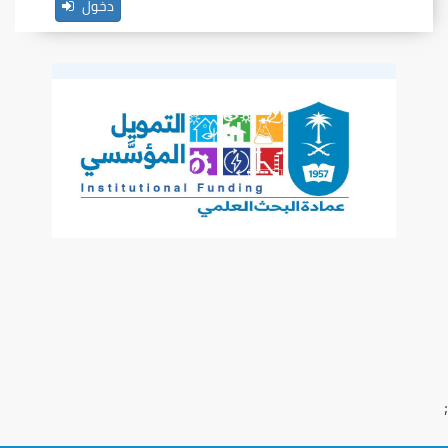
دخول
;